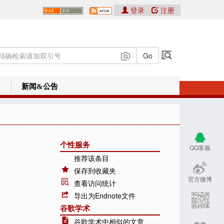
登录
注册
新闻&公告
个性服务
QQ客服
推荐该条目
保存到收藏夹
官方微博
查看访问统计
导出为Endnote文件
谷歌学术
谷歌学术中相似的文章