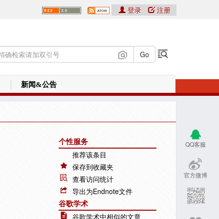
登录
注册
新闻&公告
个性服务
QQ客服
推荐该条目
保存到收藏夹
官方微博
查看访问统计
导出为Endnote文件
谷歌学术
谷歌学术中相似的文章