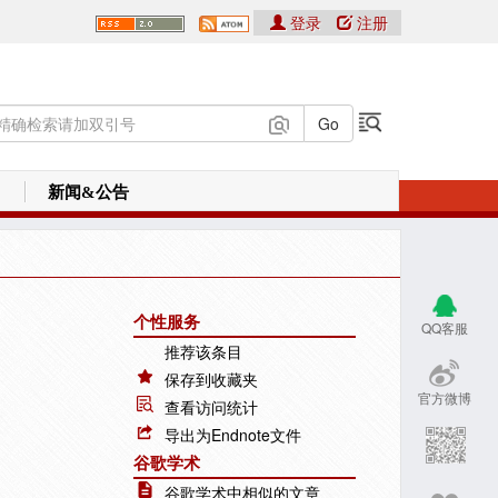
登录
注册
新闻&公告
个性服务
QQ客服
推荐该条目
保存到收藏夹
官方微博
查看访问统计
导出为Endnote文件
谷歌学术
谷歌学术中相似的文章