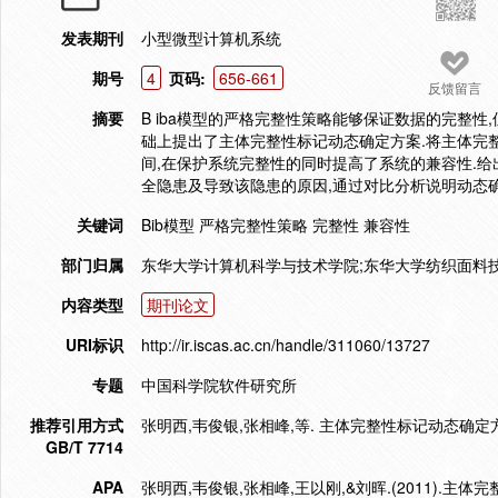
发表期刊
小型微型计算机系统
期号
4
页码:
656-661
反馈留言
摘要
B iba模型的严格完整性策略能够保证数据的完整性
础上提出了主体完整性标记动态确定方案.将主体完
间,在保护系统完整性的同时提高了系统的兼容性.给
全隐患及导致该隐患的原因,通过对比分析说明动态
关键词
Bib模型 严格完整性策略 完整性 兼容性
部门归属
东华大学计算机科学与技术学院;东华大学纺织面料
内容类型
期刊论文
URI标识
http://ir.iscas.ac.cn/handle/311060/13727
专题
中国科学院软件研究所
推荐引用方式
张明西,韦俊银,张相峰,等. 主体完整性标记动态确定方案及其
GB/T 7714
APA
张明西,韦俊银,张相峰,王以刚,&刘晖.(2011).