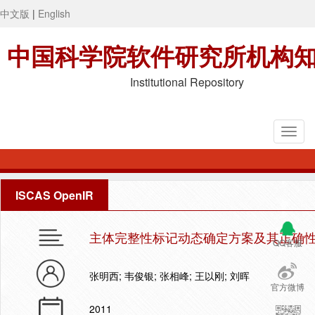
中文版
|
English
中国科学院软件研究所机构
Institutional Repository
ISCAS OpenIR
主体完整性标记动态确定方案及其正确
QQ客服
张明西; 韦俊银; 张相峰; 王以刚; 刘晖
官方微博
2011