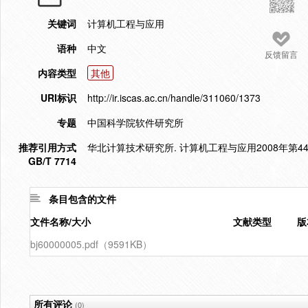
关键词
计算机工程与应用
语种
中文
反馈留言
内容类型
其他
URI标识
http://ir.iscas.ac.cn/handle/311060/1373
专题
中国科学院软件研究所
推荐引用方式
华北计算技术研究所. 计算机工程与应用2008年第44卷33
GB/T 7714
条目包含的文件
文件名称/大小
文献类型
版
bj60000005.pdf（9591KB）
所有评论
(0)