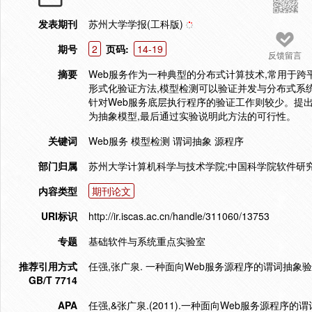
发表期刊
苏州大学学报(工科版)
期号
2
页码:
14-19
反馈留言
摘要
Web服务作为一种典型的分布式计算技术,常用于
形式化验证方法,模型检测可以验证并发与分布式系
针对Web服务底层执行程序的验证工作则较少。提出
为抽象模型,最后通过实验说明此方法的可行性。
关键词
Web服务 模型检测 谓词抽象 源程序
部门归属
苏州大学计算机科学与技术学院;中国科学院软件研
内容类型
期刊论文
URI标识
http://ir.iscas.ac.cn/handle/311060/13753
专题
基础软件与系统重点实验室
推荐引用方式
任强,张广泉. 一种面向Web服务源程序的谓词抽象验证方法[J
GB/T 7714
APA
任强,&张广泉.(2011).一种面向Web服务源程序的