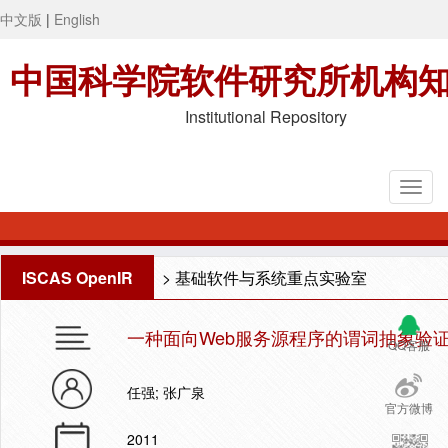
中文版
|
English
中国科学院软件研究所机构
Institutional Repository
ISCAS OpenIR
>
基础软件与系统重点实验室
一种面向Web服务源程序的谓词抽象验
QQ客服
任强; 张广泉
官方微博
2011