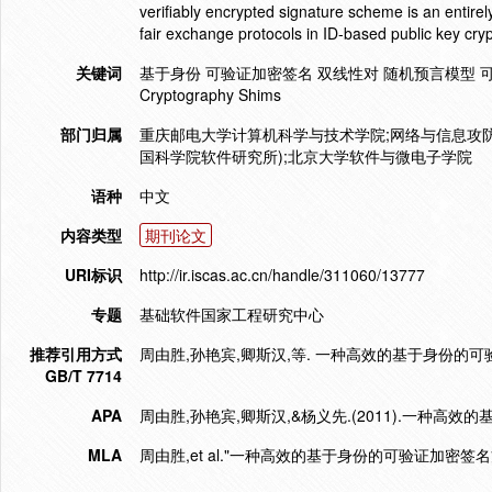
verifiably encrypted signature scheme is an entirel
fair exchange protocols in ID-based public key cry
关键词
基于身份 可验证加密签名 双线性对 随机预言模型 可证安全electron
Cryptography Shims
部门归属
重庆邮电大学计算机科学与技术学院;网络与信息攻防
国科学院软件研究所);北京大学软件与微电子学院
语种
中文
内容类型
期刊论文
URI标识
http://ir.iscas.ac.cn/handle/311060/13777
专题
基础软件国家工程研究中心
推荐引用方式
周由胜,孙艳宾,卿斯汉,等. 一种高效的基于身份的可验证加密签
GB/T 7714
APA
周由胜,孙艳宾,卿斯汉,&杨义先.(2011).一种高
MLA
周由胜,et al."一种高效的基于身份的可验证加密签名