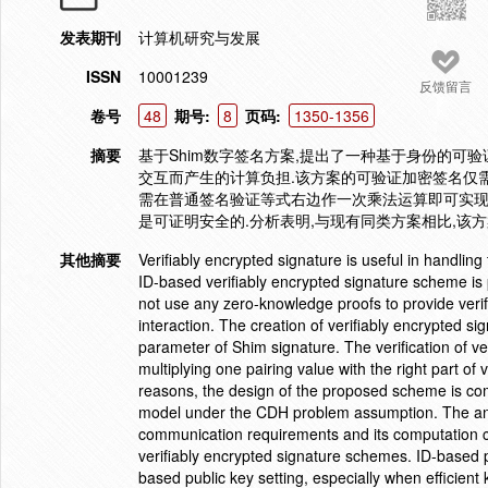
发表期刊
计算机研究与发展
ISSN
10001239
反馈留言
卷号
48
期号:
8
页码:
1350-1356
摘要
基于Shim数字签名方案,提出了一种基于身份的可
交互而产生的计算负担.该方案的可验证加密签名仅
需在普通签名验证等式右边作一次乘法运算即可实现,
是可证明安全的.分析表明,与现有同类方案相比,该
其他摘要
Verifiably encrypted signature is useful in handlin
ID-based verifiably encrypted signature scheme 
not use any zero-knowledge proofs to provide veri
interaction. The creation of verifiably encrypted s
parameter of Shim signature. The verification of v
multiplying one pairing value with the right part of
reasons, the design of the proposed scheme is co
model under the CDH problem assumption. The ana
communication requirements and its computation c
verifiably encrypted signature schemes. ID-based p
based public key setting, especially when efficie