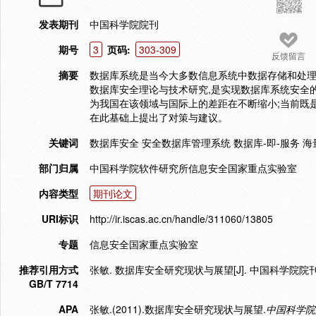
发表期刊
中国科学院院刊
期号
3
页码:
303-309
反馈留言
摘要
数据库系统是当今大多数信息系统中数据存储和处
数据库安全理论与技术研究,是实现数据库系统安全
为我国在该领域与国际上的差距在不断缩小;当前既
在此基础上提出了对策与建议。
关键词
数据库安全 安全数据库管理系统 数据库-即-服务 
部门归属
中国科学院软件研究所信息安全国家重点实验室
内容类型
期刊论文
URI标识
http://ir.iscas.ac.cn/handle/311060/13805
专题
信息安全国家重点实验室
推荐引用方式
张敏. 数据库安全研究现状与展望[J]. 中国科学院院刊,201
GB/T 7714
APA
张敏.(2011).数据库安全研究现状与展望.
中国科学院