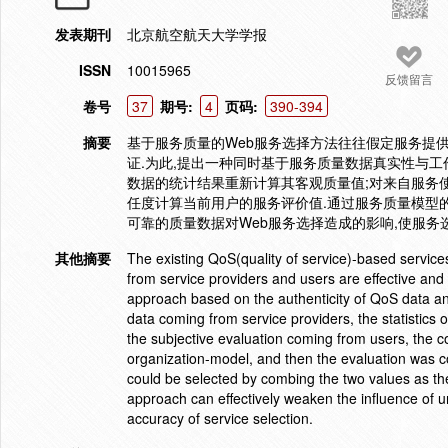
发表期刊
北京航空航天大学学报
ISSN
10015965
反馈留言
卷号
37
期号:
4
页码:
390-394
摘要
基于服务质量的Web服务选择方法往往假定服务提
证.为此,提出一种同时基于服务质量数据真实性与工
数据的统计结果重新计算其客观质量值;对来自服务
任度计算当前用户的服务评价值.通过服务质量模型的
可靠的质量数据对Web服务选择造成的影响,使服务
其他摘要
The existing QoS(quality of service)-based servi
from service providers and users are effective and t
approach based on the authenticity of QoS data a
data coming from service providers, the statistics 
the subjective evaluation coming from users, the 
organization-model, and then the evaluation was c
could be selected by combing the two values as th
approach can effectively weaken the influence of 
accuracy of service selection.