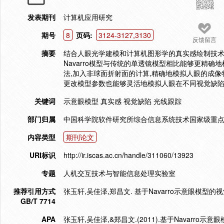
发表期刊
计算机应用研究
期号
8
页码:
3124-3127,3130
反馈留言
摘要
结合人眼光学建模和计算机图形学的真实感绘制技术,
Navarro模型与传统的单透镜模型相比能够更精确地
法,加入非球面折射面的计算,精确地模拟人眼的成
更改模型参数也能够灵活地模拟人眼在不同视觉缺
关键词
示意眼模型 真实感 视觉缺陷 光线跟踪
部门归属
中国科学院软件研究所综合信息系统技术国家级重点
内容类型
期刊论文
URI标识
http://ir.iscas.ac.cn/handle/311060/13923
专题
人机交互技术与智能信息处理实验室
推荐引用方式
张玉轩,吴佳泽,郑昌文. 基于Navarro示意眼模型的视觉真实
GB/T 7714
APA
张玉轩,吴佳泽,&郑昌文.(2011).基于Navarro示