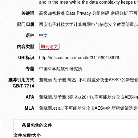
and in the meanwhile the data complexity keeps 
关键词
高级加密标准 Data Privacy 分组密码 密码分析 不
部门归属
西安电子科技大学计算机网络与信息安全教育部重点
语种
中文
内容类型
期刊论文
URI标识
http://ir.iscas.ac.cn/handle/311060/13979
专题
中国科学院软件研究所
推荐引用方式
董晓丽,胡予濮,陈杰. 不可能差分攻击AES中的新密钥筛选算法
GB/T 7714
APA
董晓丽,胡予濮,&陈杰.(2011).不可能差分攻击AE
MLA
董晓丽,et al."不可能差分攻击AES中的新密钥筛选算法
条目包含的文件
文件名称/大小