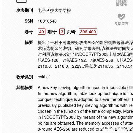
发表期刊
电子科技大学学报
ISSN
10010548
反馈留言
卷号
40
期号:
3
页码:
396-400
摘要
提出了一种不可能差分攻击AES的新密钥筛选算法,
术筛选剩余的密钥。研究结果表明,该算法在时间复
时利用该算法改进了INDOCRYPT2008上针对A
轮AES-128、7轮AES-192、7轮AES-256、8
2118.8、2118.8、2229.7降低为2116.35、2116.5
收录类别
cnki,ei
其他摘要
A new key-sieving algorithm used in impossible dif
In the new algorithm, table look-up technique is fir
conquer technique is adopted to sieve the others.
previously published key-sieving algorithms with r
chosen in the function of the time complexity. Mor
in INDOCRYPT2008 by means of the new algorithm,
points are obtained. The memory accesses of att
116.35
116.54
8-round AES-256 are reduced to 2
, 2
, 2