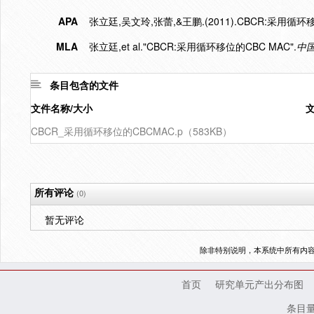
APA
张立廷,吴文玲,张蕾,&王鹏.(2011).CBCR:采用循环移
MLA
张立廷,et al."CBCR:采用循环移位的CBC MAC".
中
条目包含的文件
文件名称/大小
CBCR_采用循环移位的CBCMAC.p（583KB）
所有评论
(0)
暂无评论
除非特别说明，本系统中所有内
首页
研究单元产出分布图
条目