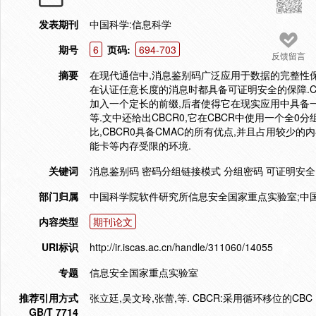
发表期刊
中国科学:信息科学
期号
6
页码:
694-703
反馈留言
摘要
在现代通信中,消息鉴别码广泛应用于数据的完整性保
在认证任意长度的消息时都具备可证明安全的保障.C
加入一个定长的前缀,后者使得它在现实应用中具备
等.文中还给出CBCR0,它在CBCR中使用一个全
比,CBCR0具备CMAC的所有优点,并且占用较少的内
能卡等内存受限的环境.
关键词
消息鉴别码 密码分组链接模式 分组密码 可证明安全
部门归属
中国科学院软件研究所信息安全国家重点实验室;中
内容类型
期刊论文
URI标识
http://ir.iscas.ac.cn/handle/311060/14055
专题
信息安全国家重点实验室
推荐引用方式
张立廷,吴文玲,张蕾,等. CBCR:采用循环移位的CBC MAC
GB/T 7714