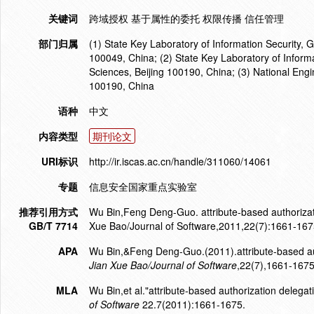
关键词
跨域授权 基于属性的委托 权限传播 信任管理
部门归属
(1) State Key Laboratory of Information Security,
100049, China; (2) State Key Laboratory of Informa
Sciences, Beijing 100190, China; (3) National Engi
100190, China
语种
中文
内容类型
期刊论文
URI标识
http://ir.iscas.ac.cn/handle/311060/14061
专题
信息安全国家重点实验室
推荐引用方式
Wu Bin,Feng Deng-Guo. attribute-based authorizat
GB/T 7714
Xue Bao/Journal of Software,2011,22(7):1661-167
APA
Wu Bin,&Feng Deng-Guo.(2011).attribute-based aut
Jian Xue Bao/Journal of Software
,22(7),1661-1675
MLA
Wu Bin,et al."attribute-based authorization delega
of Software
22.7(2011):1661-1675.