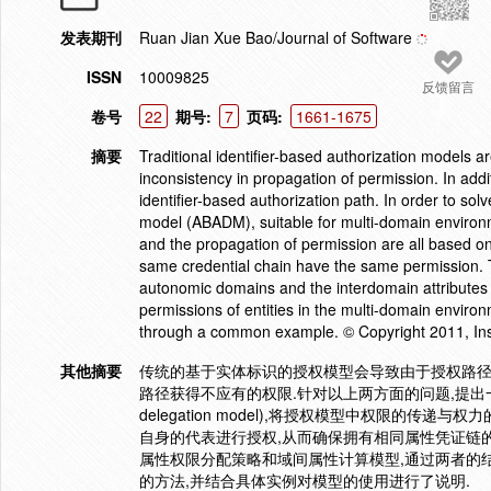
发表期刊
Ruan Jian Xue Bao/Journal of Software
ISSN
10009825
反馈留言
卷号
22
期号:
7
页码:
1661-1675
摘要
Traditional identifier-based authorization models are
inconsistency in propagation of permission. In addi
identifier-based authorization path. In order to so
model (ABADM), suitable for multi-domain environm
and the propagation of permission are all based on t
same credential chain have the same permission. Th
autonomic domains and the interdomain attributes 
permissions of entities in the multi-domain enviro
through a common example. © Copyright 2011, Inst
其他摘要
传统的基于实体标识的授权模型会导致由于授权路径
路径获得不应有的权限.针对以上两方面的问题,提出一个基于属性的
delegation model),将授权模型中权限的
自身的代表进行授权,从而确保拥有相同属性凭证链
属性权限分配策略和域间属性计算模型,通过两者的
的方法,并结合具体实例对模型的使用进行了说明.