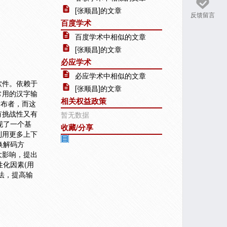
[张顺昌]的文章
反馈留言
百度学术
百度学术中相似的文章
[张顺昌]的文章
必应学术
必应学术中相似的文章
软件。依赖于
[张顺昌]的文章
常用的汉字输
相关权益政策
发布者，而这
有挑战性又有
暂无数据
现了一个基
收藏/分享
利用更多上下
换解码方
大影响，提出
性化因素(用
法，提高输