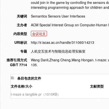
could join in the game by controlling the sensors 
interesting programming approach for children an
关键词
Semantics Sensors User Interfaces
主办者
ACM Special Interest Group on Computer-Human Int
内容类型
会议论文
URI标识
http://ir.iscas.ac.cn/handle/311060/14213
专题
人机交互技术与智能信息处理实验室
推荐引用方式
Wang Danli,Zhang Cheng,Wang Hongan. t-maze: a t
GB/T 7714
135.
条目包含的文件
文件名称/大小
文献类型
t-maze a tangible pr（1010KB）