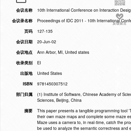
会议名称
10th International Conference on Interaction Desi
会议录名称
Proceedings of IDC 2011 - 10th International Conf
反馈留言
页码
127-135
会议日期
20-Jun-02
会议地点
Ann Arbor, MI, United states
收录类别
EI
出版地
United States
ISBN
9781450307512
部门归属
(1) Institute of Software, Chinese Academy of Scie
Sciences, Beijing, China
摘要
This paper presents a tangible programming tool 'T
their own maze maps and complete some maze esca
Maze uses a camera to, in real-time, catch the p
be used to analyze the semantic correctness and e