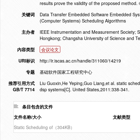
results prove the validity of the proposed method.
关键词
Data Transfer Embedded Software Embedded Syst
(Computer Systems) Scheduling Algorithms
主办者
IEEE Instrumentation and Measurement Society; Sha
Hongkong; Changsha University of Science and Te
内容类型
会议论文
URI标识
http://ir.iscas.ac.cn/handle/311060/14219
专题
基础软件国家工程研究中心
推荐引用方式
Liu Guoxin,He Yeping,Guo Liang,et al. static sche
GB/T 7714
dsp systems[C]. United States,2011:338-341.
条目包含的文件
文件名称/大小
文献类型
Static Scheduling of（304KB）