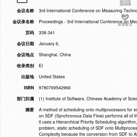
会议名称
3rd International Conference on Measuring Tech
会议录名称
Proceedings - 3rd International Conference on 
反馈留言
页码
338-341
会议日期
January 6,
会议地点
Shanghai, China
收录类别
EI
出版地
United States
ISBN
9780769542966
部门归属
(1) Institute of Software, Chinese Academy of Scie
摘要
A method of scheduling onto multiprocessors for 
on SDF (Synchronous Data Flow) performs all of th
it uses a Hierarchical Priority Scheduling algorithm,
problem, static scheduling of SDF onto Multiproce
Complexity because the conversion from SDF to A