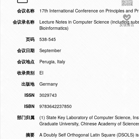
会议名称
17th International Conference on Principles and P
会议录名称
Lecture Notes in Computer Science (including subser
反馈留言
Bioinformatics)
页码
538-545
会议日期
September
会议地点
Perugia, Italy
收录类别
EI
出版地
Germany
ISSN
3029743
ISBN
9783642237850
部门归属
(1) State Key Laboratory of Computer Science, Ins
Graduate University, Chinese Academy of Science
摘要
A Doubly Self Orthogonal Latin Square (DSOLS) is a