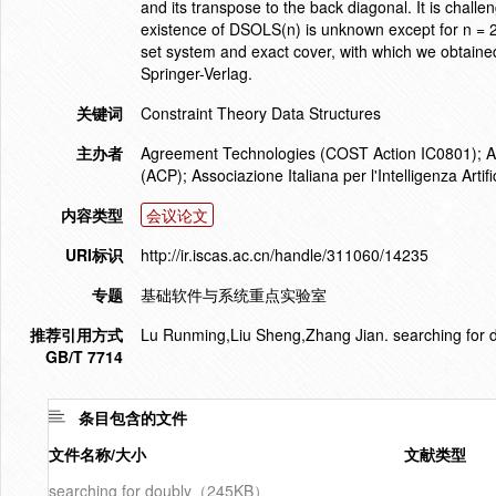
and its transpose to the back diagonal. It is challe
existence of DSOLS(n) is unknown except for n = 2
set system and exact cover, with which we obtaine
Springer-Verlag.
关键词
Constraint Theory Data Structures
主办者
Agreement Technologies (COST Action IC0801); Arti
(ACP); Associazione Italiana per l'Intelligenza Artif
内容类型
会议论文
URI标识
http://ir.iscas.ac.cn/handle/311060/14235
专题
基础软件与系统重点实验室
推荐引用方式
Lu Runming,Liu Sheng,Zhang Jian. searching for d
GB/T 7714
条目包含的文件
文件名称/大小
文献类型
searching for doubly（245KB）