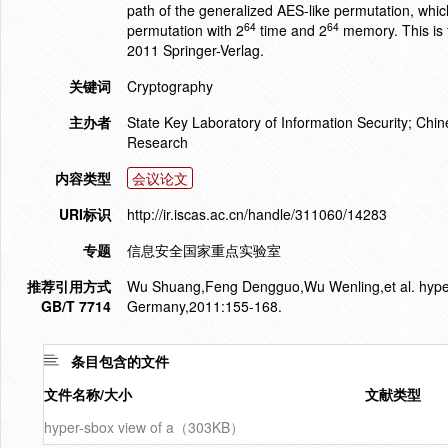
path of the generalized AES-like permutation, whic
64
64
permutation with 2
time and 2
memory. This is 
2011 Springer-Verlag.
关键词
Cryptography
主办者
State Key Laboratory of Information Security; Chi
Research
内容类型
会议论文
URI标识
http://ir.iscas.ac.cn/handle/311060/14283
专题
信息安全国家重点实验室
推荐引用方式
Wu Shuang,Feng Dengguo,Wu Wenling,et al. hyper-s
GB/T 7714
Germany,2011:155-168.
条目包含的文件
文件名称/大小
文献类型
hyper-sbox view of a（303KB）