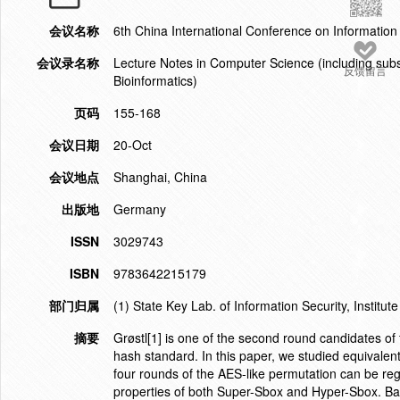
会议名称
6th China International Conference on Information
会议录名称
Lecture Notes in Computer Science (including subser
反馈留言
Bioinformatics)
页码
155-168
会议日期
20-Oct
会议地点
Shanghai, China
出版地
Germany
ISSN
3029743
ISBN
9783642215179
部门归属
(1) State Key Lab. of Information Security, Instit
摘要
Grøstl[1] is one of the second round candidates of
hash standard. In this paper, we studied equivalen
four rounds of the AES-like permutation can be reg
properties of both Super-Sbox and Hyper-Sbox. Bas