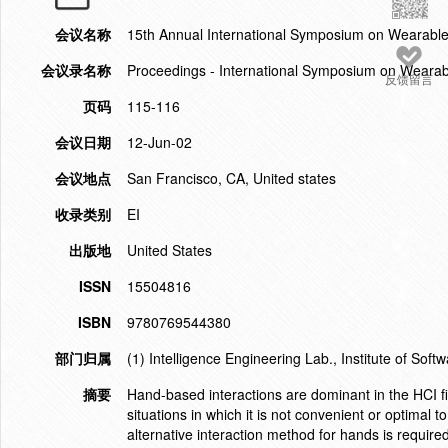
会议名称
15th Annual International Symposium on Wearab
会议录名称
Proceedings - International Symposium on Weara
反馈留言
页码
115-116
会议日期
12-Jun-02
会议地点
San Francisco, CA, United states
收录类别
EI
出版地
United States
ISSN
15504816
ISBN
9780769544380
部门归属
(1) Intelligence Engineering Lab., Institute of So
摘要
Hand-based interactions are dominant in the HCI fie
situations in which it is not convenient or optimal t
alternative interaction method for hands is requir