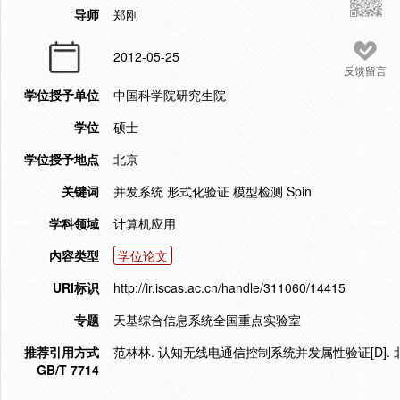
导师
郑刚
2012-05-25
反馈留言
学位授予单位
中国科学院研究生院
学位
硕士
学位授予地点
北京
关键词
并发系统 形式化验证 模型检测 Spin
学科领域
计算机应用
内容类型
学位论文
URI标识
http://ir.iscas.ac.cn/handle/311060/14415
专题
天基综合信息系统全国重点实验室
推荐引用方式
范林林. 认知无线电通信控制系统并发属性验证[D]. 北
GB/T 7714