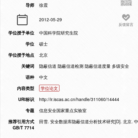
导师
徐震
2012-05-29
反馈留言
学位授予单位
中国科学院研究生院
学位
硕士
学位授予地点
北京
关键词
隐蔽信道 隐蔽信道检测 隐蔽信道度量 多级安全
语种
中文
内容类型
学位论文
URI标识
http://ir.iscas.ac.cn/handle/311060/14444
专题
信息安全国家重点实验室
推荐引用方式
田雪. 安全数据库隐蔽信道分析技术研究[D]. 北京. 中
GB/T 7714