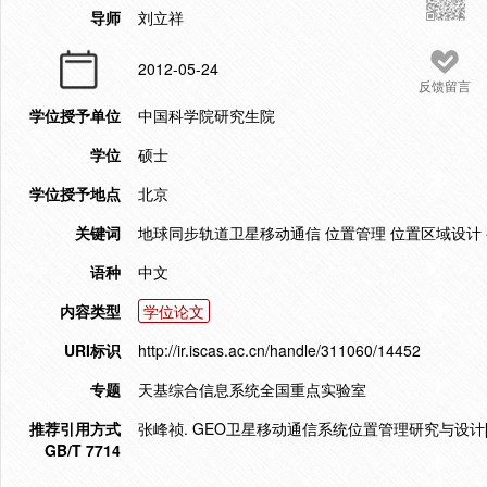
导师
刘立祥
2012-05-24
反馈留言
学位授予单位
中国科学院研究生院
学位
硕士
学位授予地点
北京
关键词
地球同步轨道卫星移动通信 位置管理 位置区域设计
语种
中文
内容类型
学位论文
URI标识
http://ir.iscas.ac.cn/handle/311060/14452
专题
天基综合信息系统全国重点实验室
推荐引用方式
张峰祯. GEO卫星移动通信系统位置管理研究与设计[D]
GB/T 7714