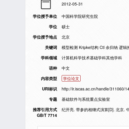
2012-05-31
学位授予单位
中国科学院研究生院
学位
硕士
学位授予地点
北京
关键词
模型检测 Kripke结构 Ctl 余归纳 逻
学科领域
计算机科学技术基础学科其他学科
语种
中文
内容类型
学位论文
URI标识
http://ir.iscas.ac.cn/handle/311060/
专题
基础软件与系统重点实验室
推荐引用方式
纪开亮. 带参的相继式演算[D]. 北京. 
GB/T 7714