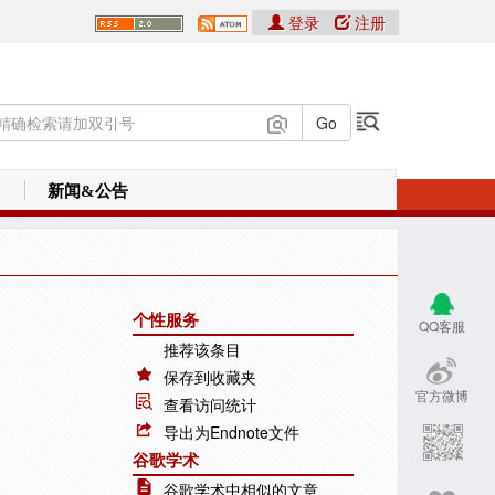
登录
注册
新闻&公告
个性服务
QQ客服
推荐该条目
保存到收藏夹
官方微博
查看访问统计
导出为Endnote文件
谷歌学术
谷歌学术中相似的文章