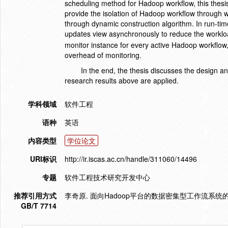
scheduling method for Hadoop workflow, this thes
provide the isolation of Hadoop workflow through wo
through dynamic construction algorithm. In run-tim
updates view asynchronously to reduce the workloa
monitor instance for every active Hadoop workflow,
overhead of monitoring.
In the end, the thesis discusses the design 
research results above are applied.
学科领域
软件工程
语种
英语
内容类型
学位论文
URI标识
http://ir.iscas.ac.cn/handle/311060/14496
专题
软件工程技术研究开发中心
推荐引用方式
李奇原. 面向Hadoop平台的数据密集型工作流系统的设
GB/T 7714