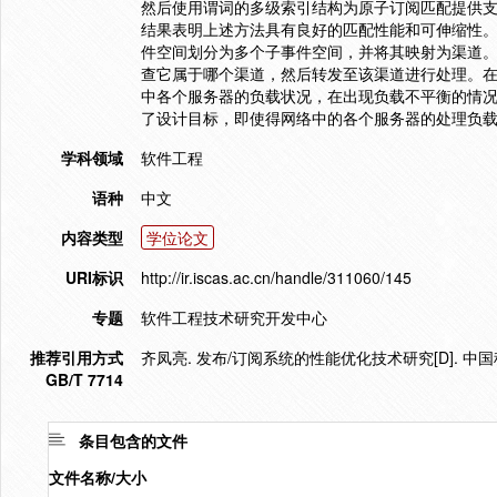
然后使用谓词的多级索引结构为原子订阅匹配提供支持
结果表明上述方法具有良好的匹配性能和可伸缩性。
件空间划分为多个子事件空间，并将其映射为渠道
查它属于哪个渠道，然后转发至该渠道进行处理。
中各个服务器的负载状况，在出现负载不平衡的情
了设计目标，即使得网络中的各个服务器的处理负
学科领域
软件工程
语种
中文
内容类型
学位论文
URI标识
http://ir.iscas.ac.cn/handle/311060/145
专题
软件工程技术研究开发中心
推荐引用方式
齐凤亮. 发布/订阅系统的性能优化技术研究[D]. 中
GB/T 7714
条目包含的文件
文件名称/大小