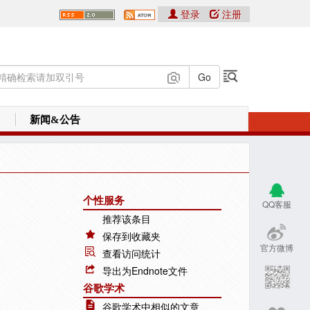
登录
注册
新闻&公告
个性服务
QQ客服
推荐该条目
保存到收藏夹
官方微博
查看访问统计
导出为Endnote文件
谷歌学术
谷歌学术中相似的文章