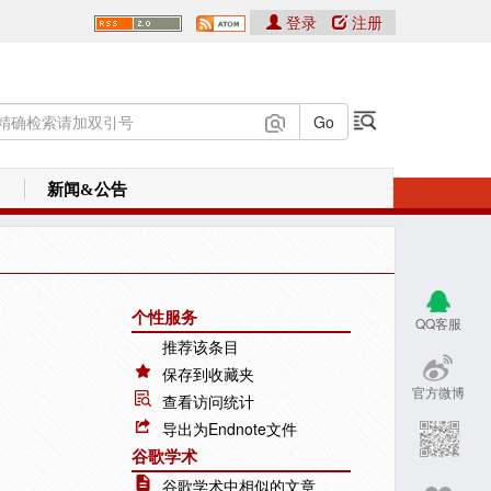
登录
注册
新闻&公告
个性服务
QQ客服
推荐该条目
保存到收藏夹
官方微博
查看访问统计
导出为Endnote文件
谷歌学术
谷歌学术中相似的文章