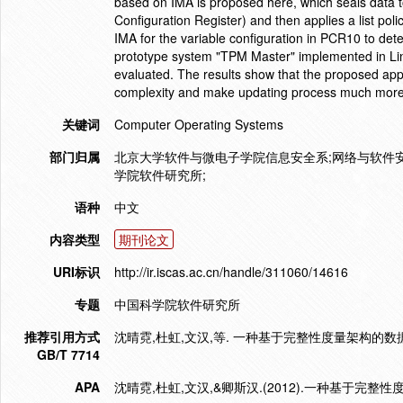
based on IMA is proposed here, which seals data to
Configuration Register) and then applies a list policy
IMA for the variable configuration in PCR10 to det
prototype system "TPM Master" implemented in Linu
evaluated. The results show that the proposed app
complexity and make updating process much more flex
关键词
Computer Operating Systems
部门归属
北京大学软件与微电子学院信息安全系;网络与软件安
学院软件研究所;
语种
中文
内容类型
期刊论文
URI标识
http://ir.iscas.ac.cn/handle/311060/14616
专题
中国科学院软件研究所
推荐引用方式
沈晴霓,杜虹,文汉,等. 一种基于完整性度量架构的数据封装方法
GB/T 7714
APA
沈晴霓,杜虹,文汉,&卿斯汉.(2012).一种基于完整