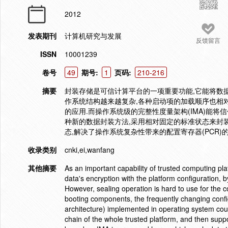
2012
发表期刊
计算机研究与发展
反馈留言
ISSN
10001239
卷号
49
期号:
1
页码:
210-216
摘要
封装存储是可信计算平台的一项重要功能,它能将数
作系统结构越来越复杂,各种启动项的加载顺序也相
的应用.而操作系统级的完整性度量架构(IMA)能将
种新的数据封装方法,采用相对固定的标准状态来封装
态,解决了操作系统复杂性带来的配置寄存器(PCR
收录类别
cnki,ei,wanfang
其他摘要
As an important capability of trusted computing pl
data's encryption with the platform configuration, 
However, sealing operation is hard to use for the 
booting components, the frequently changing conf
architecture) implemented in operating system cou
chain of the whole trusted platform, and then supp