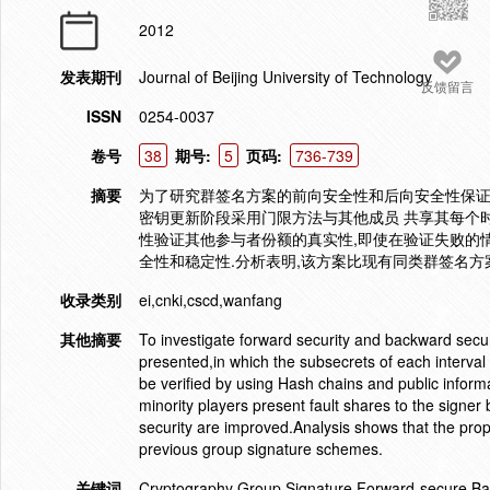
2012
发表期刊
Journal of Beijing University of Technology
反馈留言
ISSN
0254-0037
卷号
38
期号:
5
页码:
736-739
摘要
为了研究群签名方案的前向安全性和后向安全性保证
密钥更新阶段采用门限方法与其他成员 共享其每个
性验证其他参与者份额的真实性,即使在验证失败的
全性和稳定性.分析表明,该方案比现有同类群签名方
收录类别
ei,cnki,cscd,wanfang
其他摘要
To investigate forward security and backward sec
presented,in which the subsecrets of each interval
be verified by using Hash chains and public inform
minority players present fault shares to the signer
security are improved.Analysis shows that the pro
previous group signature schemes.
关键词
Cryptography Group Signature Forward-secure B