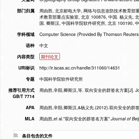
部门归属
周由胜, 北京邮电大学, 网络与信息攻防技术教育部重点实
术教育部重点实验室, 北京 100876, 中国. 杨义先,
国. 卿斯汉, 中国科学院软件研究所, 北京 100190, 中
学科领域
Computer Science (Provided By Thomson Reuters
语种
中文
内容类型
期刊论文
URI标识
http://ir.iscas.ac.cn/handle/311060/14631
专题
中国科学院软件研究所
推荐引用方式
周由胜,辛阳,卿斯汉,等. 双向安全的群签名方案[J]. Journal of B
GB/T 7714
APA
周由胜,辛阳,卿斯汉,&杨义先.(2012).双向安全的群
MLA
周由胜,et al."双向安全的群签名方案".
Journal of Bei
条目包含的文件