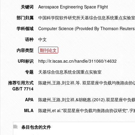
关键词
Aerospace Engineering Space Flight
部门归属
中国科学院软件研究所天基综合信息系统重点实验室
学科领域
Computer Science (Provided By Thomson Reuters
语种
中文
内容类型
期刊论文
URI标识
http://ir.iscas.ac.cn/handle/311060/14632
专题
天基综合信息系统全国重点实验室
推荐引用方式
陈建州,王路,刘立祥,等. 双层星座中负载均衡路由协议研究[J]
GB/T 7714
APA
陈建州,王路,刘立祥,&胡晓惠.(2012).双层星座中
MLA
陈建州,et al."双层星座中负载均衡路由协议研究".
宇
条目包含的文件