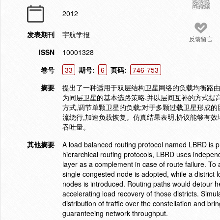
2012
发表期刊
宇航学报
反馈留言
ISSN
10001328
卷号
33
期号:
6
页码:
746-753
摘要
提出了一种适用于双层结构卫星网络的负载均衡路由
为同层卫星的基本选路策略,并以层间互补的方式提高
方式,调节单颗卫星的负载;对于多颗过载卫星形成的
流绕行,加速负载恢复。仿真结果表明,协议能够有效
吞吐量。
其他摘要
A load balanced routing protocol named LBRD is pr
hierarchical routing protocols, LBRD uses indepen
layer as a complement in case of route failure. To al
single congested node is adopted, while a distric
nodes is introduced. Routing paths would detour he
accelerating load recovery of those districts. Simul
distribution of traffic over the constellation and 
guaranteeing network throughput.