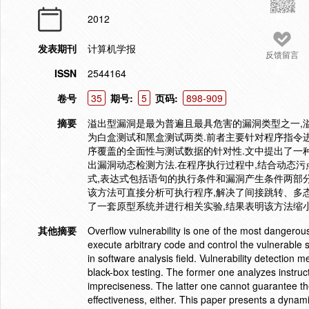
2012
发表期刊
计算机学报
反馈留言
ISSN
2544164
卷号
35
期号:
5
页码:
898-909
摘要
溢出型漏洞是最为普遍且最具危害的漏洞类型之一,
为白盒测试和黑盒测试两类.前者主要针对程序指令
序覆盖的全面性与测试数据的针对性.文中提出了一种基于有限约束满
出漏洞动态检测方法.在程序执行过程中,结合动态污
式,表达式包括语句的执行条件和漏洞产生条件两部分
该方法可直接分析可执行程序,解决了间接跳转、多
了一套原型系统并进行相关实验,结果表明该方法缩小
其他摘要
Overflow vulnerability is one of the most dangerous 
execute arbitrary code and control the vulnerable 
in software analysis field. Vulnerability detection 
black-box testing. The former one analyzes instructi
impreciseness. The latter one cannot guarantee th
effectiveness, either. This paper presents a dynami