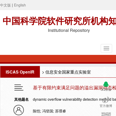
中文版
|
English
中国科学院软件研究所机构
Institutional Repository
ISCAS OpenIR
>
信息安全国家重点实验室
基于有限约束满足问题的溢出漏洞动态
QQ客服
其他题名
dynamic overflow vulnerability detection method ba
官方微博
陈恺; 冯登国; 苏璞睿