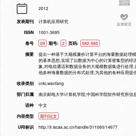
2012
发表期刊
计算机应用研究
反馈留言
ISSN
1001-3695
卷号
29
期号:
2
页码:
582-585
摘要
提出一种基于大规模廉价计算平台的海量数据处理模型,吸
的基本思想,实现了以数据为中心的计算密集型的经
象,对电信通话和数据业务的大规模数据集进行处理
他多种海量数据的分布式处理,为其他的各种应用提
收录类别
cnki,wanfang
部门归属
南京邮电大学计算机学院;中国科学院软件研究所信
语种
中文
内容类型
期刊论文
URI标识
http://ir.iscas.ac.cn/handle/311060/14677