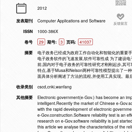
2012
发表期刊
Computer Applications and Software
反馈留言
ISSN
1000-386X
卷号
29
期号:
3
页码:
41037
摘要
电子政务已经成为政府工作自动化和智能化的重要手
电子政务软件的飞速发展,软件可靠性成 为了建设
前,国内对于电子政务的可靠性研究才刚刚起步,其
特点,基于Musa和Nelson两种可靠性模型提出
面具体分析阐述了方法的流程,并使用工具实现。最
收录类别
cscd,cnki,wanfang
其他摘要
Electronic government(e-Gov.) has become an impo
intelligent.Recently the market of Chinese e-Gov
with the rapid development of electronic governmen
e-Gov.construction.Software reliability test is an ef
research on e-Gov.software reliability is just started
this article we analyse the characteristics of the re