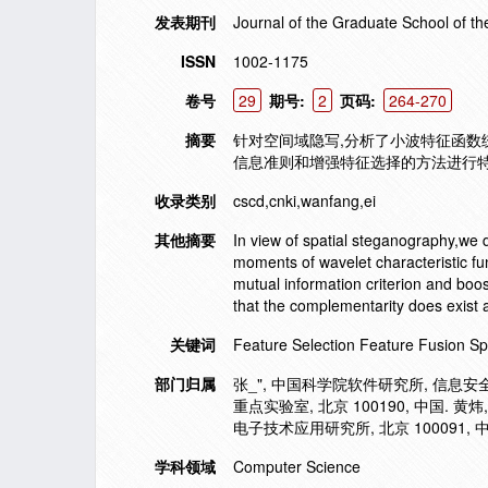
发表期刊
Journal of the Graduate School of t
ISSN
1002-1175
卷号
29
期号:
2
页码:
264-270
摘要
针对空间域隐写,分析了小波特征函数
信息准则和增强特征选择的方法进行特
收录类别
cscd,cnki,wanfang,ei
其他摘要
In view of spatial steganography,we d
moments of wavelet characteristic fun
mutual information criterion and boos
that the complementarity does exist 
关键词
Feature Selection Feature Fusion Sp
部门归属
张_", 中国科学院软件研究所, 信息安全
重点实验室, 北京 100190, 中国. 
电子技术应用研究所, 北京 100091, 中
学科领域
Computer Science