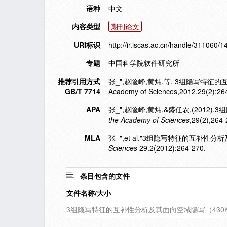
语种
中文
内容类型
期刊论文
URI标识
http://ir.iscas.ac.cn/handle/311060/
专题
中国科学院软件研究所
推荐引用方式
张_",赵险峰,黄炜,等. 3组隐写特征的互补性分析
GB/T 7714
Academy of Sciences,2012,29(2):26
APA
张_",赵险峰,黄炜,&盛任农.(201
the Academy of Sciences
,29(2),264-
MLA
张_",et al."3组隐写特征的互补性
Sciences
29.2(2012):264-270.
条目包含的文件
文件名称/大小
3组隐写特征的互补性分析及其面向空域隐写（430