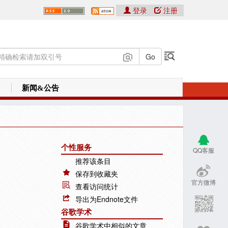
登录
注册
新闻&公告
个性服务
QQ客服
推荐该条目
保存到收藏夹
官方微博
查看访问统计
导出为Endnote文件
谷歌学术
谷歌学术中相似的文章