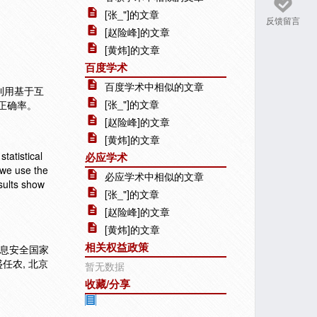
[张_"]的文章
反馈留言
[赵险峰]的文章
[黄炜]的文章
百度学术
百度学术中相似的文章
利用基于互
[张_"]的文章
正确率。
[赵险峰]的文章
[黄炜]的文章
tatistical
必应学术
 we use the
必应学术中相似的文章
esults show
[张_"]的文章
[赵险峰]的文章
[黄炜]的文章
相关权益政策
 信息安全国家
盛任农, 北京
暂无数据
收藏/分享