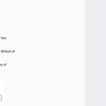
the
 School of
my of
文