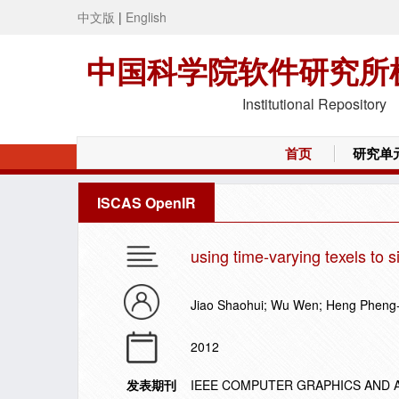
中文版
|
English
中国科学院软件研究所
Institutional Repository
首页
研究单
ISCAS OpenIR
using time-varying texels to 
Jiao Shaohui; Wu Wen; Heng Pheng
2012
发表期刊
IEEE COMPUTER GRAPHICS AND 