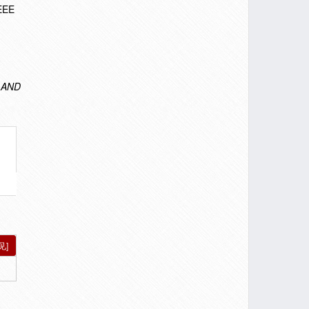
IEEE
 AND
见]