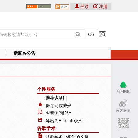
登录
注册
新闻&公告
个性服务
QQ客服
推荐该条目
保存到收藏夹
官方微博
查看访问统计
导出为Endnote文件
谷歌学术
谷歌学术中相似的文章