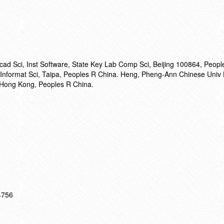
ad Sci, Inst Software, State Key Lab Comp Sci, Beijing 100864, Peopl
nformat Sci, Taipa, Peoples R China. Heng, Pheng-Ann Chinese Univ
Hong Kong, Peoples R China.
14756