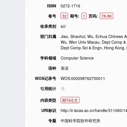
ISSN
0272-1716
卷号
32
期号:
1
页码:
78-86
收录类别
sci
部门归属
Jiao, Shaohui; Wu, Enhua Chinese Ac
Wu, Wen Univ Macau, Dept Comp & I
Dept Comp Sci & Engn, Hong Kong, 
学科领域
Computer Science
语种
英语
WOS记录号
WOS:000298762700011
引用统计
无
内容类型
期刊论文
URI标识
http://ir.iscas.ac.cn/handle/311060/
专题
中国科学院软件研究所