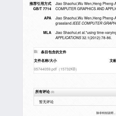
推荐引用方式
Jiao Shaohui,Wu Wen,Heng Pheng-Ann,
GB/T 7714
COMPUTER GRAPHICS AND APPLICA
APA
Jiao Shaohui,Wu Wen,Heng Pheng-Ann
grassland.
IEEE COMPUTER GRAPHI
MLA
Jiao Shaohui,et al."using time-varyin
APPLICATIONS
32.1(2012):78-86.
条目包含的文件
文件名称/大小
文
05744059.pdf（15732KB）
所有评论
(0)
暂无评论
除非特别说明