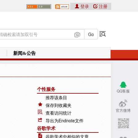
登录
注册
新闻&公告
个性服务
QQ客服
推荐该条目
保存到收藏夹
官方微博
查看访问统计
导出为Endnote文件
谷歌学术
谷歌学术中相似的文章