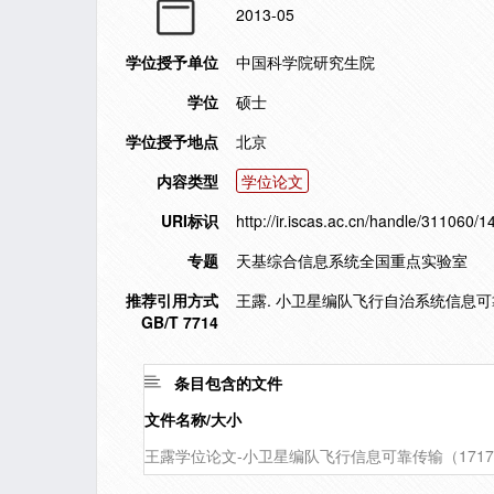
2013-05
学位授予单位
中国科学院研究生院
学位
硕士
学位授予地点
北京
内容类型
学位论文
URI标识
http://ir.iscas.ac.cn/handle/311060/
专题
天基综合信息系统全国重点实验室
推荐引用方式
王露. 小卫星编队飞行自治系统信息可靠传
GB/T 7714
条目包含的文件
文件名称/大小
王露学位论文-小卫星编队飞行信息可靠传输（1717