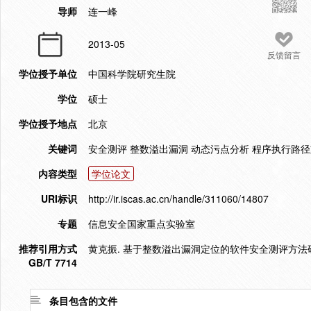
导师
连一峰
2013-05
反馈留言
学位授予单位
中国科学院研究生院
学位
硕士
学位授予地点
北京
关键词
安全测评 整数溢出漏洞 动态污点分析 程序执行路
内容类型
学位论文
URI标识
http://ir.iscas.ac.cn/handle/311060/14807
专题
信息安全国家重点实验室
推荐引用方式
黄克振. 基于整数溢出漏洞定位的软件安全测评方法研究[D
GB/T 7714
条目包含的文件