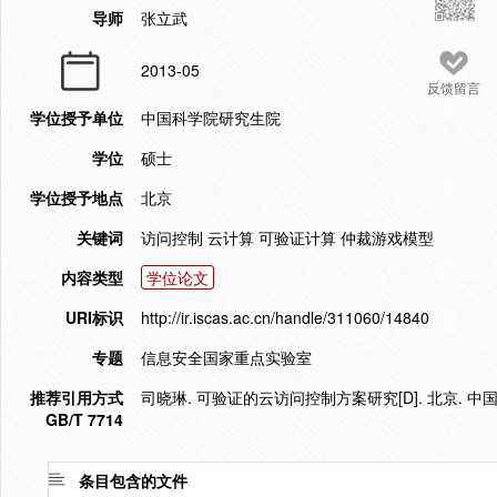
导师
张立武
2013-05
反馈留言
学位授予单位
中国科学院研究生院
学位
硕士
学位授予地点
北京
关键词
访问控制 云计算 可验证计算 仲裁游戏模型
内容类型
学位论文
URI标识
http://ir.iscas.ac.cn/handle/311060/14840
专题
信息安全国家重点实验室
推荐引用方式
司晓琳. 可验证的云访问控制方案研究[D]. 北京. 中国
GB/T 7714
条目包含的文件