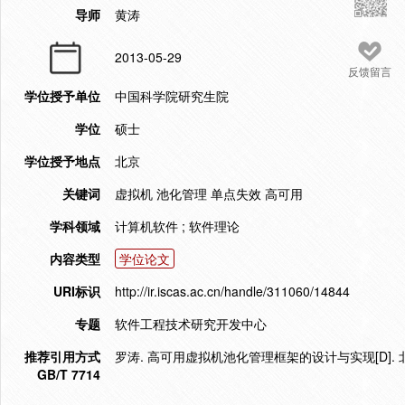
导师
黄涛
2013-05-29
反馈留言
学位授予单位
中国科学院研究生院
学位
硕士
学位授予地点
北京
关键词
虚拟机 池化管理 单点失效 高可用
学科领域
计算机软件 ; 软件理论
内容类型
学位论文
URI标识
http://ir.iscas.ac.cn/handle/311060/14844
专题
软件工程技术研究开发中心
推荐引用方式
罗涛. 高可用虚拟机池化管理框架的设计与实现[D]. 北
GB/T 7714