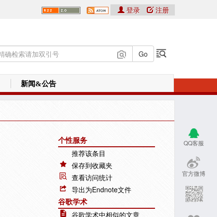
登录
注册
新闻&公告
个性服务
QQ客服
推荐该条目
保存到收藏夹
官方微博
查看访问统计
导出为Endnote文件
谷歌学术
谷歌学术中相似的文章