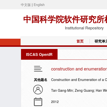
中文版
|
English
中国科学院软件研究所
Institutional Repository
首页
研究单
ISCAS OpenIR
construction and enumeration 
其他题名
Construction and Enumeration of a 
Tan Gang-Min; Zeng Guang; Han We
2012