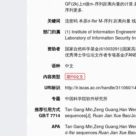
GF(2k)上n级m-序列距离向量的计算.
序列更多.
关键词
流密码 本原σ-lfsr M-序列 距离向量
部门归属
(1) Institute of Information Enginee
Laboratory of Information Security I
资助者
国家自然科学基金(61003291)|国家高技
优秀博士学位论文作者专项基金(FANEDD
语种
中文
内容类型
期刊论文
URI标识
http://ir.iscas.ac.cn/handle/311060/
专题
中国科学院软件研究所
推荐引用方式
Tan Gang-Min,Zeng Guang,Han Wen-Bao
GB/T 7714
sequences[J]. Ruan Jian Xue Bao/Jo
APA
Tan Gang-Min,Zeng Guang,Han Wen-Ba
σ-lfsr sequences.
Ruan Jian Xue Bao/