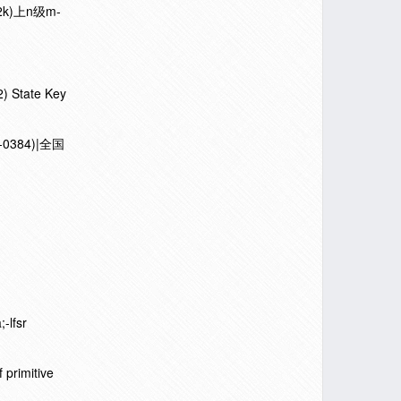
k)上n级m-
2) State Key
0384)|全国
-lfsr
primitive