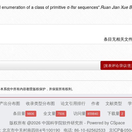
 enumeration of a class of primitive σ-lfsr sequences".
Ruan Jian Xue B
条目无相关文
[发表评论/异议/意
，本系统中所有内容都受版权保护，并保留所有权利。
产出分布图
收录类型分布图
论文引用排行
作者
文献类型
学
条目量
全文量
访问量
下载量
9806
7506
859840
2
版权所有 @2026
中国科学院软件研究所
- Powered by
CSpace
: 北京市中关村南四街4号100190
电话: 86-10-62562533
京ICP备050