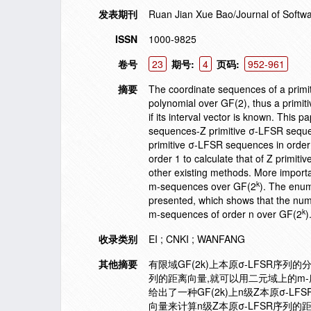
发表期刊
Ruan Jian Xue Bao/Journal of Softw
ISSN
1000-9825
卷号
23
期号:
4
页码:
952-961
摘要
The coordinate sequences of a prim
polynomial over GF(2), thus a prim
if its interval vector is known. This p
sequences-Z primitive σ-LFSR sequen
primitive σ-LFSR sequences in order
order 1 to calculate that of Z primi
other existing methods. More importan
k
m-sequences over GF(2
). The enum
presented, which shows that the num
k
m-sequences of order n over GF(2
)
收录类别
EI ; CNKI ; WANFANG
其他摘要
有限域GF(2k)上本原σ-LFSR序列
列的距离向量,就可以用二元域上的m-序
给出了一种GF(2k)上n级Z本原σ-L
向量来计算n级Z本原σ-LFSR序列