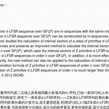
are
k
itive σ-LFSR sequence over GF(2
) are m-sequences with the same mi
k
itive σ-LFSR sequence over GF(2
) can be constructed by m-sequences
aper studies the calculation of interval vectors of a class of primitive σ-
ces and presents an improved method to calculate the interval vector
k
 n over GF(2
), which uses the interval vectors of Z primitive σ-LFSR 
k
tive σ-LFSR sequences in order n over GF(2
). In addition, it is more effe
tly, the new method can also be applied to the calculation of interval v
eration formula of Z primitive σ-LFSR sequences of order n over GF(2
ber of Z primitive σ-LFSR sequences of order n is much larger than t
. © 2012 ISCAS.
的分量序列均是二元域上具有相同极小多项式的m-序列,已知一条GF(2k)上本原
列构造它.研究了一类本原σ-LFSR序列——Z本原σ-LFSR序列距离向量
FSR序列距离向量的计算方法,其主要思想是,利用GF(2k)上1级Z本原σ-LF
的距离向量.与其他现有方法相比,该方法的效率更高.更有价值的是,该方法也