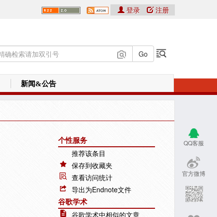
登录
注册
新闻&公告
个性服务
QQ客服
推荐该条目
保存到收藏夹
官方微博
查看访问统计
导出为Endnote文件
谷歌学术
谷歌学术中相似的文章