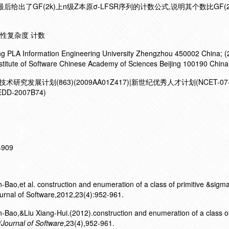
最后给出了GF(2k)上n级Z本原σ-LFSR序列的计数公式,说明其个数比GF(2
 线性复杂度 计数
ring PLA Information Engineering University Zhengzhou 450002 China; (
nstitute of Software Chinese Academy of Sciences Beijing 100190 China
术研究发展计划(863)(2009AA01Z417)|新世纪优秀人才计划(NCET-07-
-2007B74)
14909
,et al. construction and enumeration of a class of primitive &sigma;
urnal of Software,2012,23(4):952-961.
o,&Liu Xiang-Hui.(2012).construction and enumeration of a class of 
Journal of Software
,23(4),952-961.