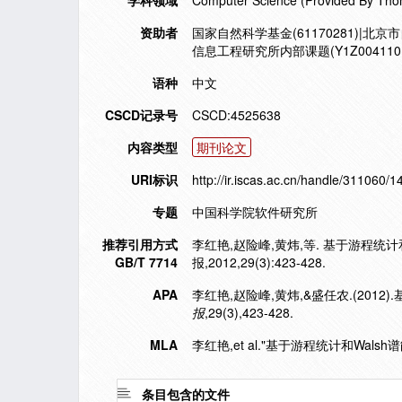
学科领域
Computer Science (Provided By Tho
资助者
国家自然科学基金(61170281)|北京
信息工程研究所内部课题(Y1Z0041101,
语种
中文
CSCD记录号
CSCD:4525638
内容类型
期刊论文
URI标识
http://ir.iscas.ac.cn/handle/311060/
专题
中国科学院软件研究所
推荐引用方式
李红艳,赵险峰,黄炜,等. 基于游程统计
GB/T 7714
报,2012,29(3):423-428.
APA
李红艳,赵险峰,黄炜,&盛任农.(201
报
,29(3),423-428.
MLA
李红艳,et al."基于游程统计和Wal
条目包含的文件