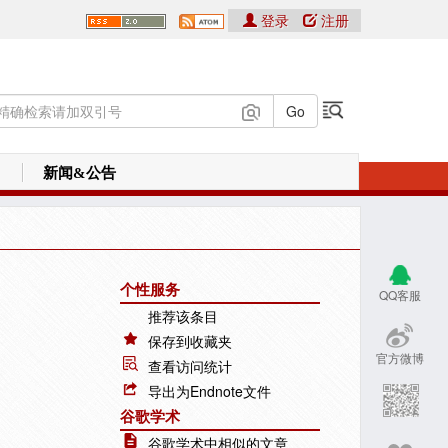
登录
注册
新闻&公告
个性服务
QQ客服
推荐该条目
保存到收藏夹
官方微博
查看访问统计
导出为Endnote文件
谷歌学术
谷歌学术中相似的文章