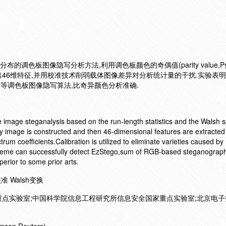
布的调色板图像隐写分析方法,利用调色板颜色的奇偶值(parity value,P
取出46维特征,并用校准技术削弱载体图像差异对分析统计量的干扰.实验表明
隐写等调色板图像隐写算法,比奇异颜色分析准确.
 image steganalysis based on the run-length statistics and the Walsh 
ry image is constructed and then 46-dimensional features are extracted
um coefficients.Calibration is utilized to eliminate varieties caused by
cheme can successfully detect EzStego,sum of RGB-based steganogra
perior to some prior arts.
 Walsh变换
点实验室;中国科学院信息工程研究所信息安全国家重点实验室;北京电子