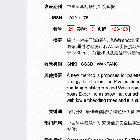
发表期刊
中国科学院研究生院学报
ISSN
1002-1175
卷号
29
期号:
3
页码:
423-428
摘要
提出一种基于游程统计和Walsh谱能量分
图像,通过游程统计和Walsh变换提
于EzStego、分量和以及最佳奇偶
收录类别
CNKI ; CSCD ; WANFANG
其他摘要
A new method is proposed for palette
energy distribution.The P-value bina
run-length histogram and Walsh spectr
hosts.Experiments show that our s
with low embedding rates and it is su
关键词
隐写分析 最佳奇偶隐写 调色板图像 校准
部门归属
中国科学院软件研究所信息安全国家重
究所;