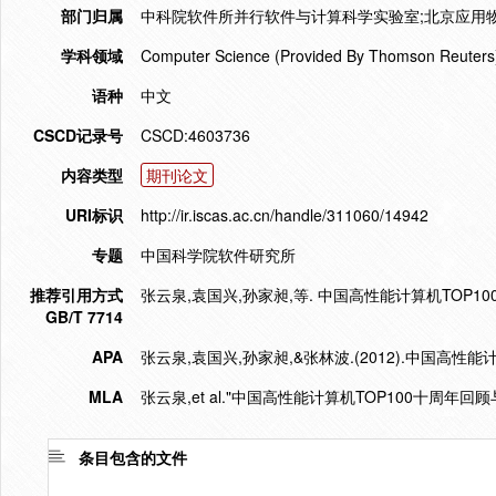
部门归属
中科院软件所并行软件与计算科学实验室;北京应用物
学科领域
Computer Science (Provided By Thomson Reuters
语种
中文
CSCD记录号
CSCD:4603736
内容类型
期刊论文
URI标识
http://ir.iscas.ac.cn/handle/311060/14942
专题
中国科学院软件研究所
推荐引用方式
张云泉,袁国兴,孙家昶,等. 中国高性能计算机TOP100十周
GB/T 7714
APA
张云泉,袁国兴,孙家昶,&张林波.(2012).中国高性能
MLA
张云泉,et al."中国高性能计算机TOP100十周年回顾
条目包含的文件