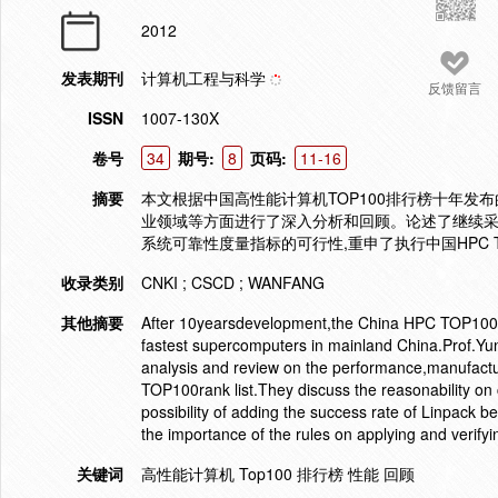
2012
发表期刊
计算机工程与科学
反馈留言
ISSN
1007-130X
卷号
34
期号:
8
页码:
11-16
摘要
本文根据中国高性能计算机TOP100排行榜十年发
业领域等方面进行了深入分析和回顾。论述了继续采用Li
系统可靠性度量指标的可行性,重申了执行中国HPC 
收录类别
CNKI ; CSCD ; WANFANG
其他摘要
After 10yearsdevelopment,the China HPC TOP100ran
fastest supercomputers in mainland China.Prof.Yun
analysis and review on the performance,manufact
TOP100rank list.They discuss the reasonability on
possibility of adding the success rate of Linpack 
the importance of the rules on applying and verif
关键词
高性能计算机 Top100 排行榜 性能 回顾