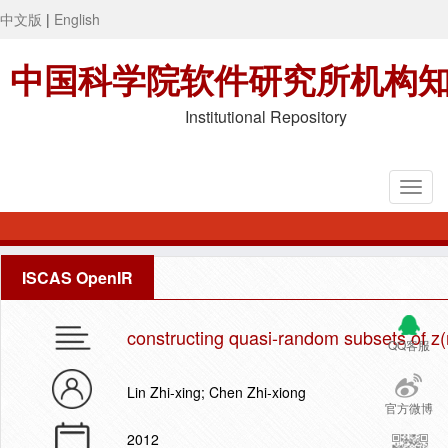
中文版
|
English
中国科学院软件研究所机构
Institutional Repository
ISCAS OpenIR
constructing quasi-random subsets of z(n
QQ客服
Lin Zhi-xing; Chen Zhi-xiong
官方微博
2012