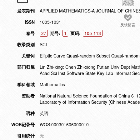
发表期刊
APPLIED MATHEMATICS-A JOURNAL OF CHINES
ISSN
1005-1031
反馈留言
卷号
27
期号:
1
页码:
105-113
收录类别
SCI
关键词
Elliptic Curve Quasi-random Subset Quasi-rand
部门归属
Lin Zhi-xing; Chen Zhi-xiong Putian Univ Dept Ma
Acad Sci Inst Software State Key Lab Informat Se
学科领域
Mathematics
资助者
National Natural Science Foundation of China 611
Laboratory of Information Security (Chinese Acad
语种
英语
WOS记录号
WOS:000301606000010
引用统计
无