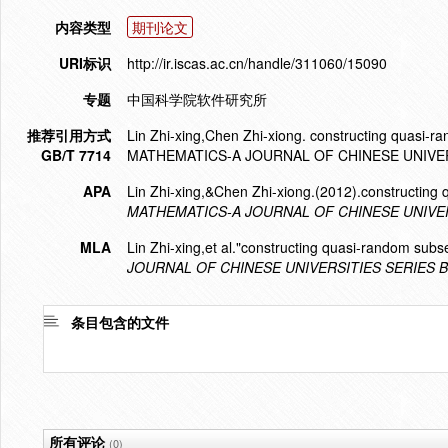
内容类型
期刊论文
URI标识
http://ir.iscas.ac.cn/handle/311060/15090
专题
中国科学院软件研究所
推荐引用方式
Lin Zhi-xing,Chen Zhi-xiong. constructing quasi-ra
GB/T 7714
MATHEMATICS-A JOURNAL OF CHINESE UNIVERSI
APA
Lin Zhi-xing,&Chen Zhi-xiong.(2012).constructing q
MATHEMATICS-A JOURNAL OF CHINESE UNIVER
MLA
Lin Zhi-xing,et al."constructing quasi-random subset
JOURNAL OF CHINESE UNIVERSITIES SERIES B
条目包含的文件
所有评论
(0)