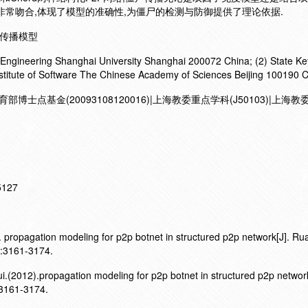
非常吻合,体现了模型的准确性,为僵尸的检测与防御提供了理论依据.
 传播模型
Engineering Shanghai University Shanghai 200072 China; (2) State Ke
Institute of Software The Chinese Academy of Sciences Beijing 100190 
育部博士点基金(20093108120016)|上海教委重点学科(J50103)|上海
15127
propagation modeling for p2p botnet in structured p2p network[J]. Ru
):3161-3174.
(2012).propagation modeling for p2p botnet in structured p2p networ
,3161-3174.