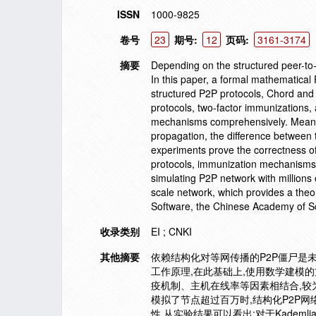
ISSN
1000-9825
卷号
23
期号:
12
页码:
3161-3174
摘要
Depending on the structured peer-to-p
In this paper, a formal mathematical 
structured P2P protocols, Chord and K
protocols, two-factor immunizations,
mechanisms comprehensively. Meanwhi
propagation, the difference between t
experiments prove the correctness of 
protocols, immunization mechanisms,
simulating P2P network with millions 
scale network, which provides a theor
Software, the Chinese Academy of Sci
收录类别
EI ; CNKI
其他摘要
依赖结构化对等网传播的P2P僵尸是未来
工作原理,在此基础上,使用数学建模的方
疫机制、主机在线率等因素相结合,较
模拟了节点超过百万时,结构化P2P
性.从实验结果可以看出:对于Kadem