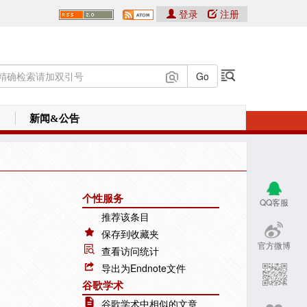
登录
注册
新闻&公告
个性服务
QQ客服
推荐该条目
保存到收藏夹
官方微博
查看访问统计
导出为Endnote文件
谷歌学术
谷歌学术中相似的文章