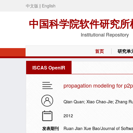
中文版
|
English
中国科学院软件研究所
Institutional Repository
首页
研究单
ISCAS OpenIR
propagation modeling for p2p
Qian Quan; Xiao Chao-Jie; Zhang Ru
2012
发表期刊
Ruan Jian Xue Bao/Journal of Softw