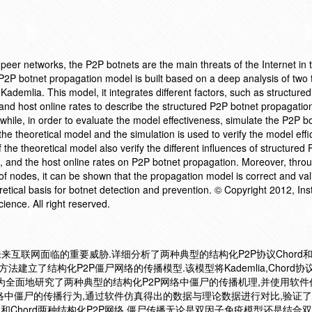
eer networks, the P2P botnets are the main threats of the Internet in t
P2P botnet propagation model is built based on a deep analysis of two 
ademlia. This model, it integrates different factors, such as structure
 and host online rates to describe the structured P2P botnet propagatio
le, in order to evaluate the model effectiveness, simulate the P2P b
he theoretical model and the simulation is used to verify the model effi
the theoretical model also verify the different influences of structured
 and the host online rates on P2P botnet propagation. Moreover, thro
of nodes, it can be shown that the propagation model is correct and vali
etical basis for botnet detection and prevention. © Copyright 2012, Inst
ence. All right reserved.
互联网面临的重要威胁.详细分析了两种典型的结构化P2P协议Chord和Ka
法建立了结构化P2P僵尸网络的传播模型.该模型将Kademlia,Chord
为全面地研究了两种典型的结构化P2P网络中僵尸的传播机理,并使用软件
网络中僵尸的传播行为,通过软件仿真得出的数据与理论数据进行对比,验证
lia和Chord两种结构化P2P网络,僵尸传播无论是双因子免疫模型还是结合