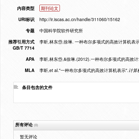
内容类型
期刊论文
URI标识
http://ir.iscas.ac.cn/handle/311060/15162
专题
中国科学院软件研究所
推荐引用方式
李昕,林东岱,徐琳. 一种布尔多项式的高效计算机表示[J]. 计
GB/T 7714
APA
李昕,林东岱,&徐琳.(2012).一种布尔多项式的高效
MLA
李昕,et al."一种布尔多项式的高效计算机表示".
计算
条目包含的文件
所有评论
(0)
暂无评论