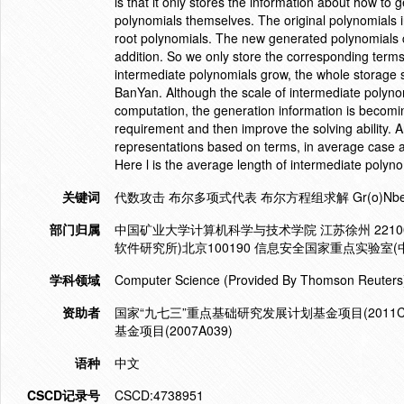
is that it only stores the information about how to
polynomials themselves. The original polynomials 
root polynomials. The new generated polynomials 
addition. So we only store the corresponding term
intermediate polynomials grow, the whole storage str
BanYan. Although the scale of intermediate polyno
computation, the generation information is becom
requirement and then improve the solving ability. 
representations based on terms, in average case a
Here l is the average length of intermediate polyno
关键词
代数攻击 布尔多项式代表 布尔方程组求解 Gr(o)Nb
部门归属
中国矿业大学计算机科学与技术学院 江苏徐州 2210
软件研究所)北京100190 信息安全国家重点实验室(
学科领域
Computer Science (Provided By Thomson Reuters
资助者
国家“九七三”重点基础研究发展计划基金项目(2011CB
基金项目(2007A039)
语种
中文
CSCD记录号
CSCD:4738951