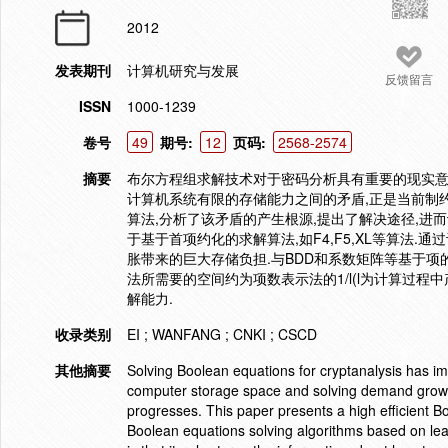
2012
发表期刊
计算机研究与发展
反馈留言
ISSN
1000-1239
卷号
49
期号:
12
页码:
2568-2574
摘要
布尔方程组求解技术对于密码分析具有重要的现实意
计算机系统有限的存储能力之间的矛盾,正是当前制
算法,分析了该矛盾的产生根源,提出了解决途径,进而设
于基于首项约化的求解算法,如F4,F5,XL等算法
胀带来的巨大存储负担.与BDD和系数矩阵等基于项的
法所需要的空间约为项数表示法的1/l(l为计算过
解能力.
收录类别
EI ; WANFANG ; CNKI ; CSCD
其他摘要
Solving Boolean equations for cryptanalysis has imp
computer storage space and solving demand growth 
progresses. This paper presents a high efficient 
Boolean equations solving algorithms based on lea