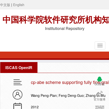
中文版
|
English
中国科学院软件研究所机构
Institutional Repository
ISCAS OpenIR
cp-abe scheme supporting fully fine-grai
QQ客服
Wang Peng-Pian; Feng Deng-Guo; Zhang Li-Wu
官方微博
2012