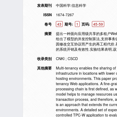
发表期刊
中国科学:信息科学
ISSN
1674-7267
卷号
43
期号:
1
页码:
45-59
摘要
提出一种面向应用级共享的多租户We
给出了模型的并发控制算法,支持事务
因修改交互协议而产生的再工程代价.
的系统开销及有效性.实验结果表明,
收录类别
CNKI ; CSCD
其他摘要
Multi-tenancy enables the sharing of 
infrastructure in locations with lowe
hosting environments. This paper pro
tenancy Web applications. A fine-gr
processing chain is first defined, a
model helps to manage resources usag
transaction process, and therefore, 
is an approach that extends the curr
environments. A detailed set of expe
controlled TPC-W application to eva