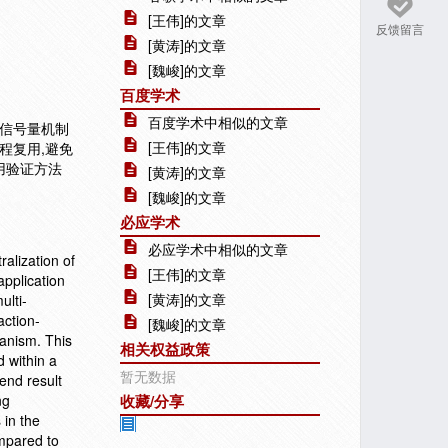
[王伟]的文章
反馈留言
[黄涛]的文章
[魏峻]的文章
百度学术
百度学术中相似的文章
于信号量机制
[王伟]的文章
程复用,避免
用验证方法
[黄涛]的文章
[魏峻]的文章
必应学术
必应学术中相似的文章
ralization of
[王伟]的文章
application
[黄涛]的文章
ulti-
action-
[魏峻]的文章
hanism. This
相关权益政策
 within a
暂无数据
end result
ng
收藏/分享
 in the
mpared to