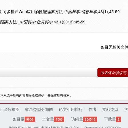
3).面向多租户Web应用的性能隔离方法.
中国科学:信息科学
,43(1),45-59.
能隔离方法".
中国科学:信息科学
43.1(2013):45-59.
条目无相关文
[发表评论/异议/意
，本系统中所有内容都受版权保护，并保留所有权利。
产出分布图
收录类型分布图
论文引用排行
作者
文献类型
学
条目量
全文量
访问量
下载量
9806
7506
854545
2