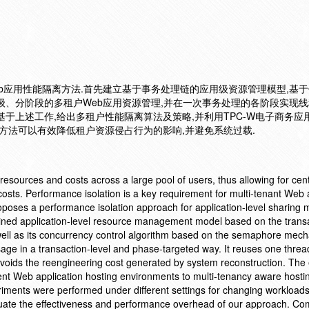
b应用性能隔离方法.首先建立基于事务处理链的应用级资源管理模型,基
级、分阶段的多租户Web应用资源管理,并在一次事务处理的各阶段实现线
基于上述工作,给出多租户性能隔离算法及策略,并利用TPC-W电子商务应
该方法可以有效降低租户资源侵占行为的影响,并避免系统过载.
resources and costs across a large pool of users, thus allowing for cent
r costs. Performance isolation is a key requirement for multi-tenant Web 
poses a performance isolation approach for application-level sharing m
ained application-level resource management model based on the trans
s well as its concurrency control algorithm based on the semaphore mec
e in a transaction-level and phase-targeted way. It reuses one thread
avoids the reengineering cost generated by system reconstruction. The 
ent Web application hosting environments to multi-tenancy aware hosti
riments were performed under different settings for changing workloads
luate the effectiveness and performance overhead of our approach. Co