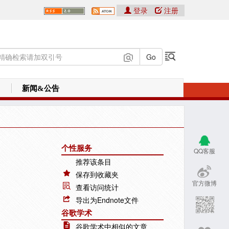
登录
注册
新闻&公告
个性服务
QQ客服
推荐该条目
保存到收藏夹
官方微博
查看访问统计
导出为Endnote文件
谷歌学术
谷歌学术中相似的文章