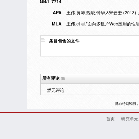
GB/T 7714
APA
王伟,黄涛,魏峻,钟华,&宋云奎.(201
MLA
王伟,et al."面向多租户Web应用的性
条目包含的文件
所有评论
(0)
暂无评论
除非特别说明
首页
研究单元