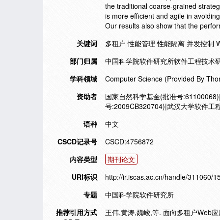
the traditional coarse-grained strate
is more efficient and agile in avoid
Our results also show that the perfo
关键词
多租户 性能管理 性能隔离 并发控制 
部门归属
中国科学院软件研究所软件工程技术研
学科领域
Computer Science (Provided By Tho
资助者
国家自然科学基金(批准号:61100068
号:2009CB320704)|武汉大学软件
语种
中文
CSCD记录号
CSCD:4756872
内容类型
期刊论文
URI标识
http://ir.iscas.ac.cn/handle/311060/
专题
中国科学院软件研究所
推荐引用方式
王伟,黄涛,魏峻,等. 面向多租户Web应用的