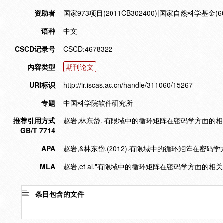
资助者
国家973项目(2011CB302400)|国家自然科学基金(60
语种
中文
CSCD记录号
CSCD:4678322
内容类型
期刊论文
URI标识
http://ir.iscas.ac.cn/handle/311060/15267
专题
中国科学院软件研究所
推荐引用方式
赵岩,林东岱. 有限域中的循环矩阵在密码学方面的相关问题[J
GB/T 7714
APA
赵岩,&林东岱.(2012).有限域中的循环矩阵在密码
MLA
赵岩,et al."有限域中的循环矩阵在密码学方面的相关
条目包含的文件