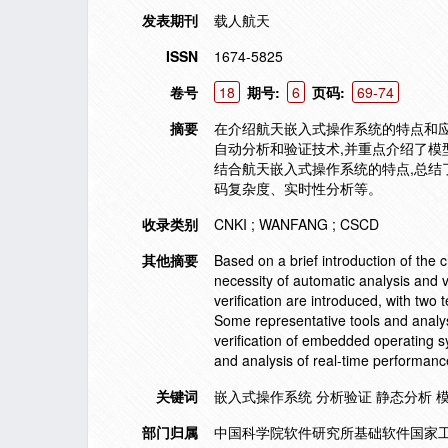
发表期刊
载人航天
ISSN
1674-5825
卷号
18
期号:
6
页码:
69-74
摘要
在介绍航天嵌入式操作系统的特点和应
自动分析和验证技术,并重点介绍了模
结合航天嵌入式操作系统的特点,总结
码复杂度、实时性分析等。
收录类别
CNKI ; WANFANG ; CSCD
其他摘要
Based on a brief introduction of the
necessity of automatic analysis and v
verification are introduced, with two
Some representative tools and analysi
verification of embedded operating s
and analysis of real-time performan
关键词
嵌入式操作系统 分析验证 静态分析 
部门归属
中国科学院软件研究所基础软件国家工