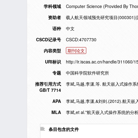
学科领域
Computer Science (Provided By Tho
资助者
载人航天领域预先研究项目(000301)|国家
语种
中文
CSCD记录号
CSCD:4707730
内容类型
期刊论文
URI标识
http://ir.iscas.ac.cn/handle/311060/
专题
中国科学院软件研究所
推荐引用方式
李斌,马越,李潇,等. 航天嵌入式操作系统的分析
GB/T 7714
APA
李斌,马越,李潇,&刘剑.(2012).航
MLA
李斌,et al."航天嵌入式操作系统的分析
条目包含的文件