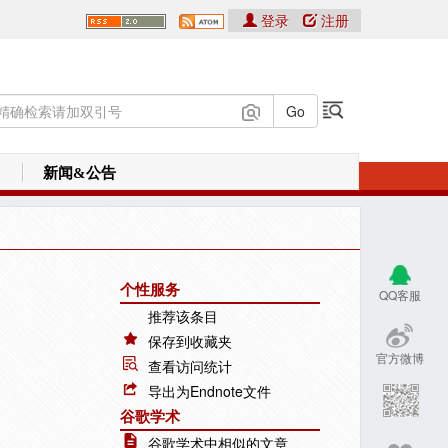
登录
注册
新闻&公告
个性服务
QQ客服
推荐该条目
保存到收藏夹
官方微博
查看访问统计
导出为Endnote文件
谷歌学术
谷歌学术中相似的文章