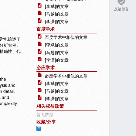
[李斌]的文章
反馈留言
[马越]的文章
[李潇]的文章
百度学术
百度学术中相似的文章
性,综述了
[李斌]的文章
分析实例。
精确性、代
[马越]的文章
[李潇]的文章
必应学术
必应学术中相似的文章
 the
[李斌]的文章
lysis and
[马越]的文章
 detail.
s and
[李潇]的文章
omplexity
相关权益政策
暂无数据
收藏/分享